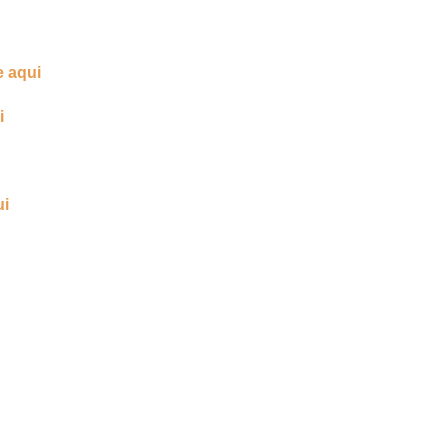
e aqui
i
ui