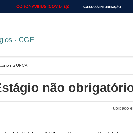
CORONAVÍRUS (COVID-19)
ACESSO À INFORMAÇÃO
Ministério da Defesa
Ministério das Relações
Mini
IR
Exteriores
PARA
O
Ministério da Cidadania
Ministério da Saúde
Mini
CONTEÚDO
gios - CGE
Ministério do
Controladoria-Geral da
Mini
gatório na UFCAT
Desenvolvimento Regional
União
Famí
Hum
 Estágio não obrigatór
Advocacia-Geral da União
Banco Central do Brasil
Plan
Publicado e