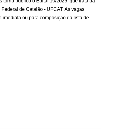
orna público o Edital 10/2025, que trata da
de Federal de Catalão - UFCAT. As vagas
 imediata ou para composição da lista de