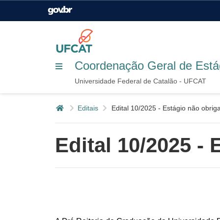
Casa Civil
Ministério da Justiça e
Segurança Pública
Ministério da Agricultura,
Ministério da Educação
Coordenação Geral de Está
Pecuária e Abastecimento
Universidade Federal de Catalão - UFCAT
Ministério do Meio Ambiente
Ministério do Turismo
Página inicial
Editais
Edital 10/2025 - Estágio não obri
Edital 10/2025 -
Secretaria de Governo
Gabinete de Segurança
Institucional