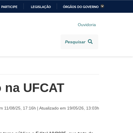
PARTICIPE
LEGISLAÇÃO
ÓRGÃOS DO GOVERNO
stério da Economia
Ministério da Infraestrutura
Ouvidoria
stério de Minas e Energia
Ministério da Ciência,
Tecnologia, Inovações e
Pesquisar
Comunicações
stério da Mulher, da
Secretaria-Geral
lia e dos Direitos
anos
io na UFCAT
alto
m 11/08/25, 17:16h | Atualizado em 19/05/26, 13:03h