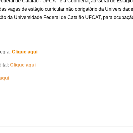
ederal de Catalão - UFCAT e a Coordenação Geral de Estágios t
das vagas de estágio curricular não obrigatório da Universida
ção da Universidade Federal de Catalão UFCAT, para ocupação
tegra:
Clique aqui
ital:
Clique aqui
aqui